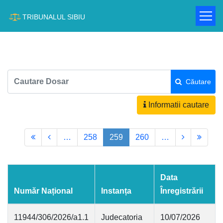
TRIBUNALUL SIBIU
Căutare
Informatii cautare
…
258
259
260
…
Data
Număr Național
Instanța
Înregistrării
11944/306/2026/a1.1
Judecatoria
10/07/2026