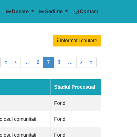
e
Dosare
Sedinte
Contact
Informatii cautare
…
6
7
8
…
Stadiul Procesual
Fond
olosul comunitatii
Fond
olosul comunitatii
Fond